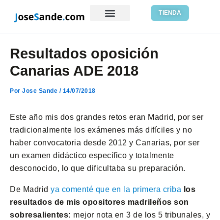
Ir
Navegación
TIENDA
al
de
Recursos gratis
contenido
entradas
Resultados oposición
Canarias ADE 2018
Por
Jose Sande
/
14/07/2018
Este año mis dos grandes retos eran Madrid, por ser
tradicionalmente los exámenes más difíciles y no
haber convocatoria desde 2012 y Canarias, por ser
un examen didáctico específico y totalmente
desconocido, lo que dificultaba su preparación.
De Madrid
ya comenté que en la primera criba
los
resultados de mis opositores madrileños son
sobresalientes:
mejor nota en 3 de los 5 tribunales, y