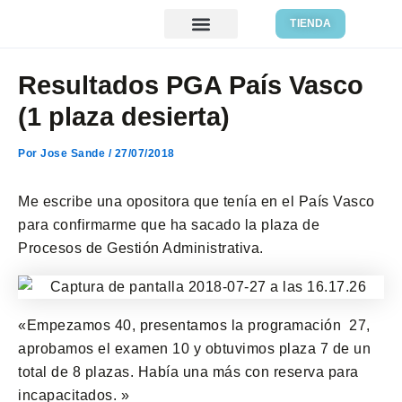
Ir
Navegación
TIENDA
al
de
Recursos gratis
contenido
entradas
Resultados PGA País Vasco
(1 plaza desierta)
Por
Jose Sande
/
27/07/2018
Me escribe una opositora que tenía en el País Vasco
para confirmarme que ha sacado la plaza de
Procesos de Gestión Administrativa.
«Empezamos 40, presentamos la programación 27,
aprobamos el examen 10 y obtuvimos plaza 7 de un
total de 8 plazas. Había una más con reserva para
incapacitados. »