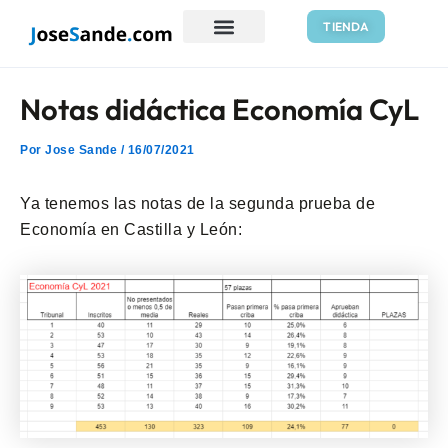
Ir
Navegación
TIENDA
al
de
Recursos gratis
contenido
entradas
Notas didáctica Economía CyL
Por
Jose Sande
/
16/07/2021
Ya tenemos las notas de la segunda prueba de
Economía en Castilla y León: