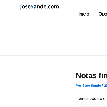
Ir
Navegación
al
de
Inicio
Opo
contenido
entradas
Notas fi
Por
Jose Sande
/
2
Hemos podido ela